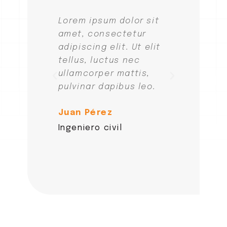
Lorem ipsum dolor sit
Lorem i
amet, consectetur
amet, c
adipiscing elit. Ut elit
adipisci
tellus, luctus nec
tellus, 
ullamcorper mattis,
ullamco
pulvinar dapibus leo.
pulvinar
Juan Pérez
Juan P
Ingeniero civil
Ingenier