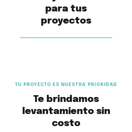
para tus
proyectos
Bolardo Urbano IM-17
Bolardo Tubular 4
Bolardo Tubular 2
Bolardo Tubular 3
Bolardo Tubular 1
Bolardo Cabezal
TU PROYECTO ES NUESTRA PRIORIDAD
Te brindamos
levantamiento sin
costo